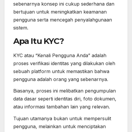
sebenarnya konsep ini cukup sederhana dan
bertujuan untuk meningkatkan keamanan
pengguna serta mencegah penyalahgunaan
sistem.
Apa Itu KYC?
KYC atau “Kenali Pengguna Anda” adalah
proses verifikasi identitas yang dilakukan oleh
sebuah platform untuk memastikan bahwa
pengguna adalah orang yang sebenarnya.
Biasanya, proses ini melibatkan pengumpulan
data dasar seperti identitas diri, foto dokumen,
atau informasi tambahan lain yang relevan.
Tujuan utamanya bukan untuk mempersulit
pengguna, melainkan untuk menciptakan