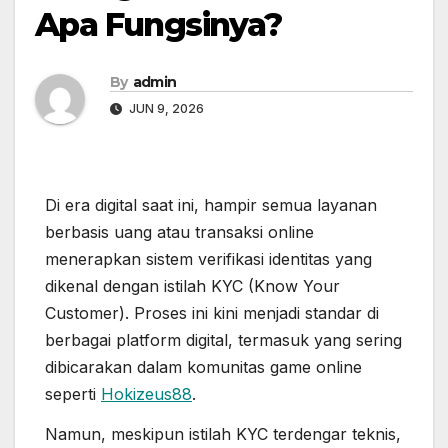
Apa Fungsinya?
By
admin
JUN 9, 2026
Di era digital saat ini, hampir semua layanan
berbasis uang atau transaksi online
menerapkan sistem verifikasi identitas yang
dikenal dengan istilah KYC (Know Your
Customer). Proses ini kini menjadi standar di
berbagai platform digital, termasuk yang sering
dibicarakan dalam komunitas game online
seperti
Hokizeus88
.
Namun, meskipun istilah KYC terdengar teknis,