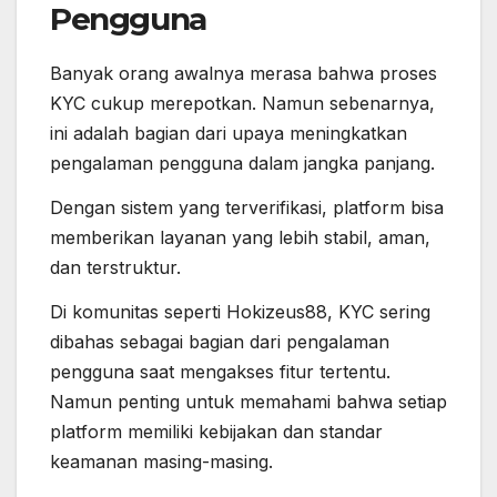
Pengguna
Banyak orang awalnya merasa bahwa proses
KYC cukup merepotkan. Namun sebenarnya,
ini adalah bagian dari upaya meningkatkan
pengalaman pengguna dalam jangka panjang.
Dengan sistem yang terverifikasi, platform bisa
memberikan layanan yang lebih stabil, aman,
dan terstruktur.
Di komunitas seperti
Hokizeus88
, KYC sering
dibahas sebagai bagian dari pengalaman
pengguna saat mengakses fitur tertentu.
Namun penting untuk memahami bahwa setiap
platform memiliki kebijakan dan standar
keamanan masing-masing.