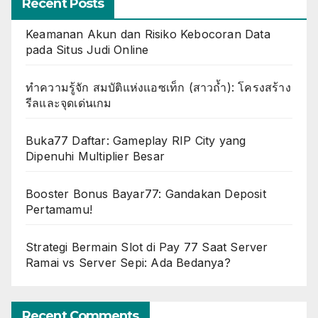
Recent Posts
Keamanan Akun dan Risiko Kebocoran Data
pada Situs Judi Online
ทำความรู้จัก สมบัติแห่งแอซเท็ก (สาวถ้ำ): โครงสร้าง
รีลและจุดเด่นเกม
Buka77 Daftar: Gameplay RIP City yang
Dipenuhi Multiplier Besar
Booster Bonus Bayar77: Gandakan Deposit
Pertamamu!
Strategi Bermain Slot di Pay 77 Saat Server
Ramai vs Server Sepi: Ada Bedanya?
Recent Comments