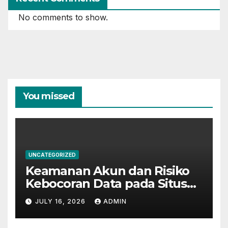
No comments to show.
You missed
UNCATEGORIZED
Keamanan Akun dan Risiko
Kebocoran Data pada Situs
Judi Online
JULY 16, 2026
ADMIN