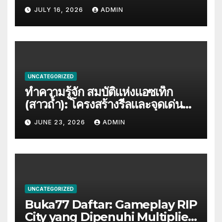
Judi Online
JULY 16, 2026
ADMIN
UNCATEGORIZED
ทำความรู้จัก สมบัติแห่งแอซเท็ก
(สาวถ้ำ): โครงสร้างรีลและจุดเด่น
เกม
JUNE 23, 2026
ADMIN
UNCATEGORIZED
Buka77 Daftar: Gameplay RIP
City yang Dipenuhi Multiplier