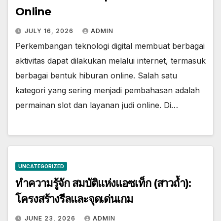
Online
JULY 16, 2026
ADMIN
Perkembangan teknologi digital membuat berbagai
aktivitas dapat dilakukan melalui internet, termasuk
berbagai bentuk hiburan online. Salah satu
kategori yang sering menjadi pembahasan adalah
permainan slot dan layanan judi online. Di…
UNCATEGORIZED
ทำความรู้จัก สมบัติแห่งแอซเท็ก (สาวถ้ำ):
โครงสร้างรีลและจุดเด่นเกม
JUNE 23, 2026
ADMIN