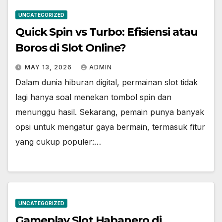
UNCATEGORIZED
Quick Spin vs Turbo: Efisiensi atau
Boros di Slot Online?
MAY 13, 2026
ADMIN
Dalam dunia hiburan digital, permainan slot tidak
lagi hanya soal menekan tombol spin dan
menunggu hasil. Sekarang, pemain punya banyak
opsi untuk mengatur gaya bermain, termasuk fitur
yang cukup populer:…
UNCATEGORIZED
Gameplay Slot Habanero di