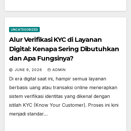
UNCATEGORIZED
Alur Verifikasi KYC di Layanan
Digital: Kenapa Sering Dibutuhkan
dan Apa Fungsinya?
JUNE 9, 2026
ADMIN
Di era digital saat ini, hampir semua layanan
berbasis uang atau transaksi online menerapkan
sistem verifikasi identitas yang dikenal dengan
istilah KYC (Know Your Customer). Proses ini kini
menjadi standar…