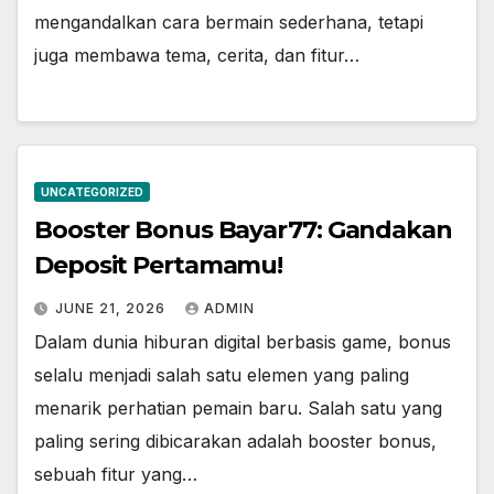
mengandalkan cara bermain sederhana, tetapi
juga membawa tema, cerita, dan fitur…
UNCATEGORIZED
Booster Bonus Bayar77: Gandakan
Deposit Pertamamu!
JUNE 21, 2026
ADMIN
Dalam dunia hiburan digital berbasis game, bonus
selalu menjadi salah satu elemen yang paling
menarik perhatian pemain baru. Salah satu yang
paling sering dibicarakan adalah booster bonus,
sebuah fitur yang…