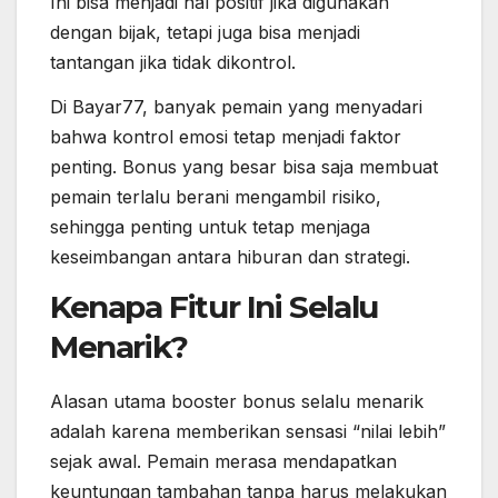
Ini bisa menjadi hal positif jika digunakan
dengan bijak, tetapi juga bisa menjadi
tantangan jika tidak dikontrol.
Di Bayar77, banyak pemain yang menyadari
bahwa kontrol emosi tetap menjadi faktor
penting. Bonus yang besar bisa saja membuat
pemain terlalu berani mengambil risiko,
sehingga penting untuk tetap menjaga
keseimbangan antara hiburan dan strategi.
Kenapa Fitur Ini Selalu
Menarik?
Alasan utama booster bonus selalu menarik
adalah karena memberikan sensasi “nilai lebih”
sejak awal. Pemain merasa mendapatkan
keuntungan tambahan tanpa harus melakukan