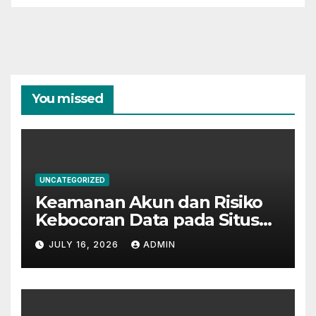
You missed
UNCATEGORIZED
Keamanan Akun dan Risiko
Kebocoran Data pada Situs
Judi Online
JULY 16, 2026
ADMIN