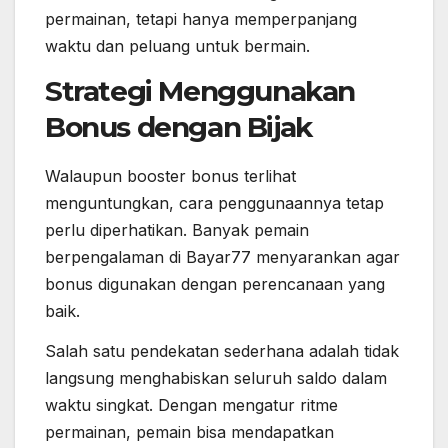
permainan, tetapi hanya memperpanjang
waktu dan peluang untuk bermain.
Strategi Menggunakan
Bonus dengan Bijak
Walaupun booster bonus terlihat
menguntungkan, cara penggunaannya tetap
perlu diperhatikan. Banyak pemain
berpengalaman di Bayar77 menyarankan agar
bonus digunakan dengan perencanaan yang
baik.
Salah satu pendekatan sederhana adalah tidak
langsung menghabiskan seluruh saldo dalam
waktu singkat. Dengan mengatur ritme
permainan, pemain bisa mendapatkan