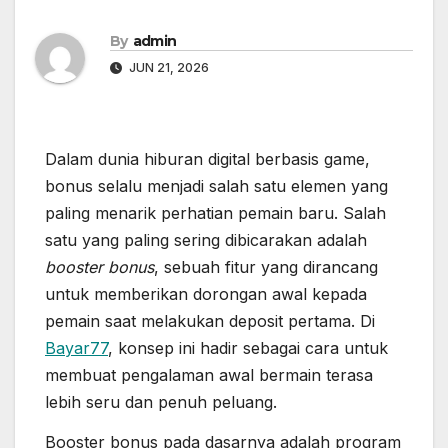
By
admin
JUN 21, 2026
Dalam dunia hiburan digital berbasis game,
bonus selalu menjadi salah satu elemen yang
paling menarik perhatian pemain baru. Salah
satu yang paling sering dibicarakan adalah
booster bonus
, sebuah fitur yang dirancang
untuk memberikan dorongan awal kepada
pemain saat melakukan deposit pertama. Di
Bayar77
, konsep ini hadir sebagai cara untuk
membuat pengalaman awal bermain terasa
lebih seru dan penuh peluang.
Booster bonus pada dasarnya adalah program