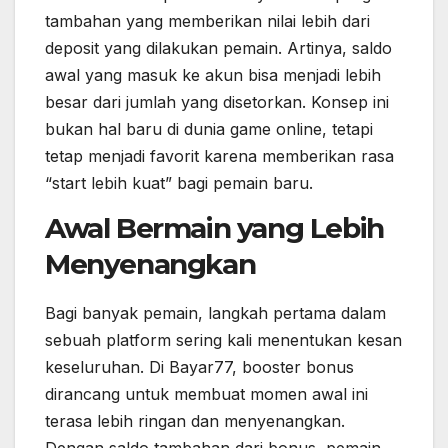
tambahan yang memberikan nilai lebih dari
deposit yang dilakukan pemain. Artinya, saldo
awal yang masuk ke akun bisa menjadi lebih
besar dari jumlah yang disetorkan. Konsep ini
bukan hal baru di dunia game online, tetapi
tetap menjadi favorit karena memberikan rasa
“start lebih kuat” bagi pemain baru.
Awal Bermain yang Lebih
Menyenangkan
Bagi banyak pemain, langkah pertama dalam
sebuah platform sering kali menentukan kesan
keseluruhan. Di Bayar77, booster bonus
dirancang untuk membuat momen awal ini
terasa lebih ringan dan menyenangkan.
Dengan saldo tambahan dari bonus, pemain