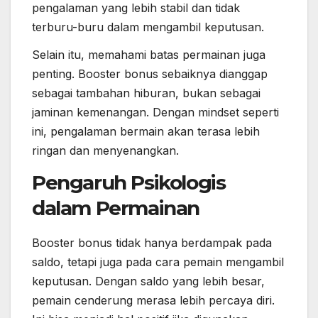
pengalaman yang lebih stabil dan tidak
terburu-buru dalam mengambil keputusan.
Selain itu, memahami batas permainan juga
penting. Booster bonus sebaiknya dianggap
sebagai tambahan hiburan, bukan sebagai
jaminan kemenangan. Dengan mindset seperti
ini, pengalaman bermain akan terasa lebih
ringan dan menyenangkan.
Pengaruh Psikologis
dalam Permainan
Booster bonus tidak hanya berdampak pada
saldo, tetapi juga pada cara pemain mengambil
keputusan. Dengan saldo yang lebih besar,
pemain cenderung merasa lebih percaya diri.