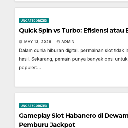
UNCATEGORIZED
Quick Spin vs Turbo: Efisiensi atau 
MAY 13, 2026
ADMIN
Dalam dunia hiburan digital, permainan slot tida
hasil. Sekarang, pemain punya banyak opsi untuk
populer:…
UNCATEGORIZED
Gameplay Slot Habanero di Dewam
Pemburu Jackpot