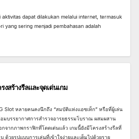
ktivitas dapat dilakukan melalui internet, termasuk
ori yang sering menjadi pembahasan adalah
ครงสร้างรีลและจุดเด่นเกม
G Slot หลายคนคงนึกถึง “สมบัติแห่งแอซเท็ก” หรือที่ผู้เล่น
่มาพร้อมบรรยากาศการสำรวจอารยธรรมโบราณ ผสมผสาน
จากภาพกราฟิกที่โดดเด่นแล้ว เกมนี้ยังมีโครงสร้างรีลที่
อบ ด้วยรูปแบบการเล่นที่เข้าใจง่ายและเต็มไปด้วยราย