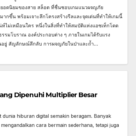
ลือกยอดนิยมของสาย สล็อต ที่ชื่นชอบเกมแนวผจญภัย
ากขึ้น พร้อมเจาะลึกโครงสร้างรีลและจุดเด่นที่ทำให้เกมนี้
น่ห์ไม่เหมือนใคร หนึ่งในสิ่งที่ทำให้สมบัติแห่งแอซเท็กโดด
ารยธรรมโบราณ องค์ประกอบต่าง ๆ ภายในเกมได้รับแรง
นอยู่ สัญลักษณ์ลึกลับ การผจญภัยในป่าและถ้ำ…
ang Dipenuhi Multiplier Besar
 dunia hiburan digital semakin beragam. Banyak
 mengandalkan cara bermain sederhana, tetapi juga