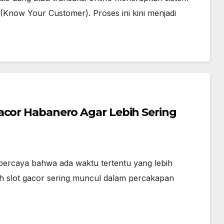
C (Know Your Customer). Proses ini kini menjadi
acor Habanero Agar Lebih Sering
 percaya bahwa ada waktu tertentu yang lebih
ah slot gacor sering muncul dalam percakapan