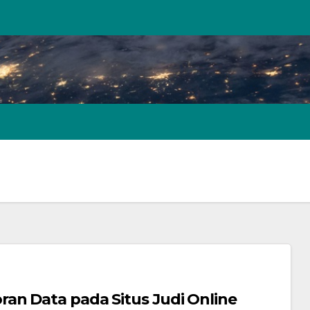
an Data pada Situs Judi Online