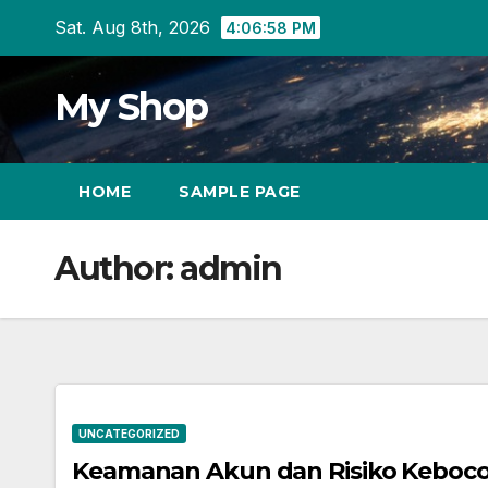
Skip
Sat. Aug 8th, 2026
4:06:59 PM
to
content
My Shop
HOME
SAMPLE PAGE
Author:
admin
UNCATEGORIZED
Keamanan Akun dan Risiko Kebocor