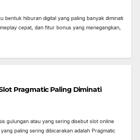
 bentuk hiburan digital yang paling banyak diminati
gameplay cepat, dan fitur bonus yang menegangkan,
lot Pragmatic Paling Diminati
s gulungan atau yang sering disebut slot online
 yang paling sering dibicarakan adalah Pragmatic