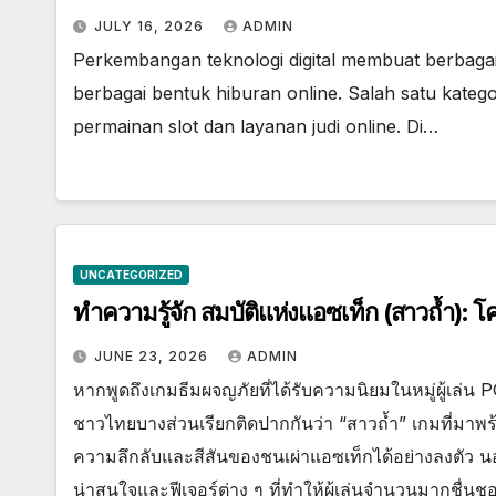
JULY 16, 2026
ADMIN
Perkembangan teknologi digital membuat berbagai a
berbagai bentuk hiburan online. Salah satu kateg
permainan slot dan layanan judi online. Di…
UNCATEGORIZED
ทำความรู้จัก สมบัติแห่งแอซเท็ก (สาวถ้ำ): โ
JUNE 23, 2026
ADMIN
หากพูดถึงเกมธีมผจญภัยที่ได้รับความนิยมในหมู่ผู้เล่น P
ชาวไทยบางส่วนเรียกติดปากกันว่า “สาวถ้ำ” เกมที
ความลึกลับและสีสันของชนเผ่าแอซเท็กได้อย่างลงตัว นอก
น่าสนใจและฟีเจอร์ต่าง ๆ ที่ทำให้ผู้เล่นจำนวนมากชื่นช