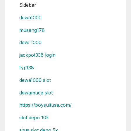
Sidebar
dewa1000
musang178
dewi 1000
jackpot338 login
fyp138
dewa1000 slot
dewamuda slot
https://boysuitusa.com/
slot depo 10k
situs slot depo 5k