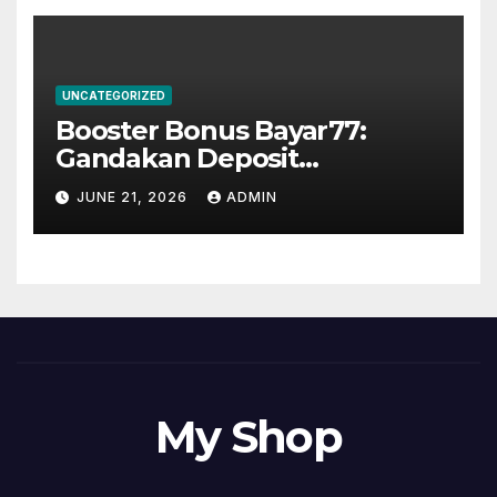
UNCATEGORIZED
Booster Bonus Bayar77:
Gandakan Deposit
Pertamamu!
JUNE 21, 2026
ADMIN
My Shop