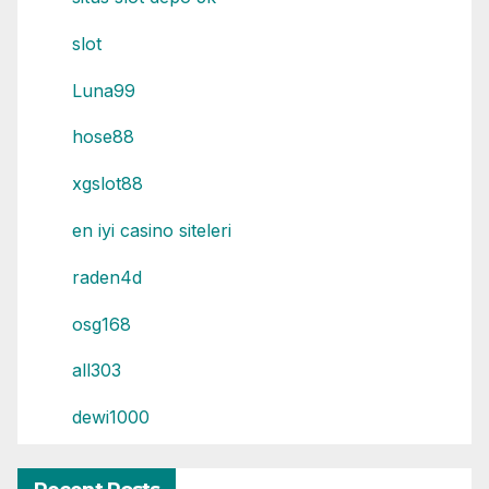
slot
Luna99
hose88
xgslot88
en iyi casino siteleri
raden4d
osg168
all303
dewi1000