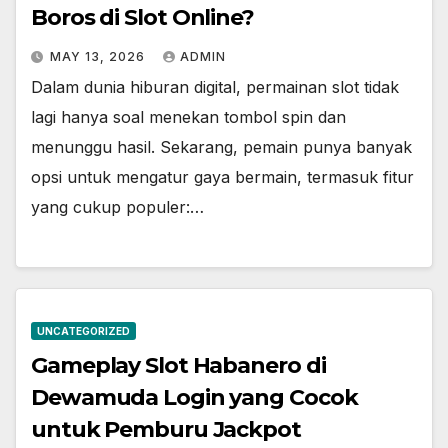
Boros di Slot Online?
MAY 13, 2026
ADMIN
Dalam dunia hiburan digital, permainan slot tidak
lagi hanya soal menekan tombol spin dan
menunggu hasil. Sekarang, pemain punya banyak
opsi untuk mengatur gaya bermain, termasuk fitur
yang cukup populer:…
UNCATEGORIZED
Gameplay Slot Habanero di
Dewamuda Login yang Cocok
untuk Pemburu Jackpot