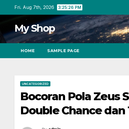
Skip
Fri. Aug 7th, 2026
3:25:27 PM
to
content
My Shop
HOME
SAMPLE PAGE
UNCATEGORIZED
Bocoran Pola Zeus Sl
Double Chance dan 