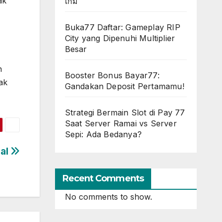
ak
เกม
Buka77 Daftar: Gameplay RIP
City yang Dipenuhi Multiplier
Besar
n
Booster Bonus Bayar77:
ak
Gandakan Deposit Pertamamu!
Strategi Bermain Slot di Pay 77
Saat Server Ramai vs Server
Sepi: Ada Bedanya?
ual
Recent Comments
No comments to show.