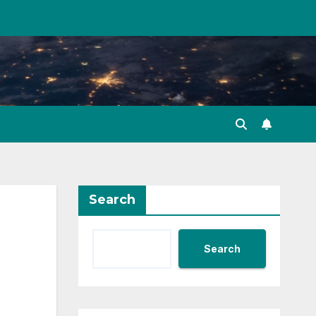
Search
Search