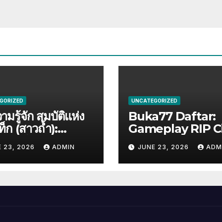
GORIZED
UNCATEGORIZED
มรู้จัก สมบัติแห่ง
Buka77 Daftar:
็ก (สาวถ้ำ):
Gameplay RIP C
ร้างรีลและจุดเด่น
yang Dipenuhi
 23, 2026
ADMIN
JUNE 23, 2026
ADM
Multiplier Besar