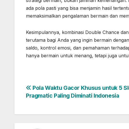
strategi bermain, bukan jaminan kemenangan. 
ada pola pasti yang bisa menjamin hasil terte
memaksimalkan pengalaman bermain dan memin
Kesimpulannya, kombinasi Double Chance dan T
terutama bagi Anda yang ingin bermain denga
saldo, kontrol emosi, dan pemahaman terhada
hanya bermain untuk menang, tetapi juga unt
Post
Pola Waktu Gacor Khusus untuk 5 Sl
Pragmatic Paling Diminati Indonesia
navigation