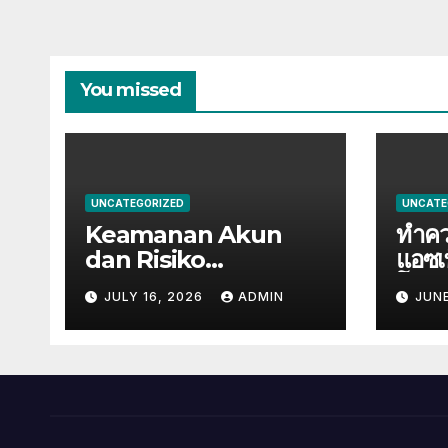
You missed
UNCATEGORIZED
UNCATE
Keamanan Akun
ทำควา
dan Risiko
แอซเท
Kebocoran Data
โครงส
JULY 16, 2026
ADMIN
JUNE
pada Situs Judi
เกม
Online