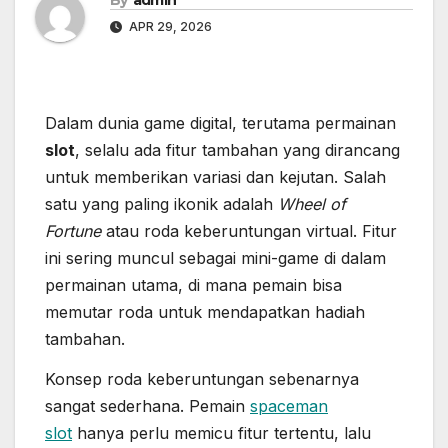
By
admin
APR 29, 2026
Dalam dunia game digital, terutama permainan
slot
, selalu ada fitur tambahan yang dirancang
untuk memberikan variasi dan kejutan. Salah
satu yang paling ikonik adalah
Wheel of
Fortune
atau roda keberuntungan virtual. Fitur
ini sering muncul sebagai mini-game di dalam
permainan utama, di mana pemain bisa
memutar roda untuk mendapatkan hadiah
tambahan.
Konsep roda keberuntungan sebenarnya
sangat sederhana. Pemain
spaceman
slot
hanya perlu memicu fitur tertentu, lalu