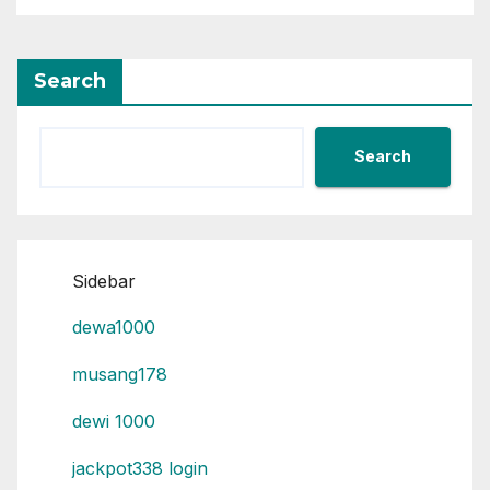
Search
Search
Sidebar
dewa1000
musang178
dewi 1000
jackpot338 login