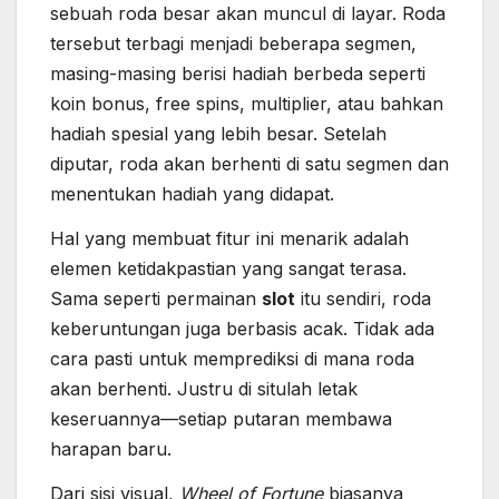
sebuah roda besar akan muncul di layar. Roda
tersebut terbagi menjadi beberapa segmen,
masing-masing berisi hadiah berbeda seperti
koin bonus, free spins, multiplier, atau bahkan
hadiah spesial yang lebih besar. Setelah
diputar, roda akan berhenti di satu segmen dan
menentukan hadiah yang didapat.
Hal yang membuat fitur ini menarik adalah
elemen ketidakpastian yang sangat terasa.
Sama seperti permainan
slot
itu sendiri, roda
keberuntungan juga berbasis acak. Tidak ada
cara pasti untuk memprediksi di mana roda
akan berhenti. Justru di situlah letak
keseruannya—setiap putaran membawa
harapan baru.
Dari sisi visual,
Wheel of Fortune
biasanya