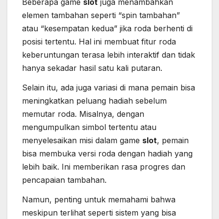
Beberapa game
slot
juga menambahkan
elemen tambahan seperti “spin tambahan”
atau “kesempatan kedua” jika roda berhenti di
posisi tertentu. Hal ini membuat fitur roda
keberuntungan terasa lebih interaktif dan tidak
hanya sekadar hasil satu kali putaran.
Selain itu, ada juga variasi di mana pemain bisa
meningkatkan peluang hadiah sebelum
memutar roda. Misalnya, dengan
mengumpulkan simbol tertentu atau
menyelesaikan misi dalam game
slot
, pemain
bisa membuka versi roda dengan hadiah yang
lebih baik. Ini memberikan rasa progres dan
pencapaian tambahan.
Namun, penting untuk memahami bahwa
meskipun terlihat seperti sistem yang bisa