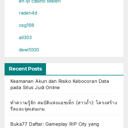
en iyi casino siteleri
raden4d
osg168
all303
dewi1000
Recent Posts
Keamanan Akun dan Risiko Kebocoran Data
pada Situs Judi Online
ทำความรู้จัก สมบัติแห่งแอซเท็ก (สาวถ้ำ): โครงสร้าง
รีลและจุดเด่นเกม
Buka77 Daftar: Gameplay RIP City yang