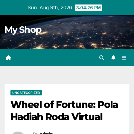
Skip
Sun. Aug 9th, 2026
3:04:27 PM
to
content
My Shop
UNCATEGORIZED
Wheel of Fortune: Pola
Hadiah Roda Virtual