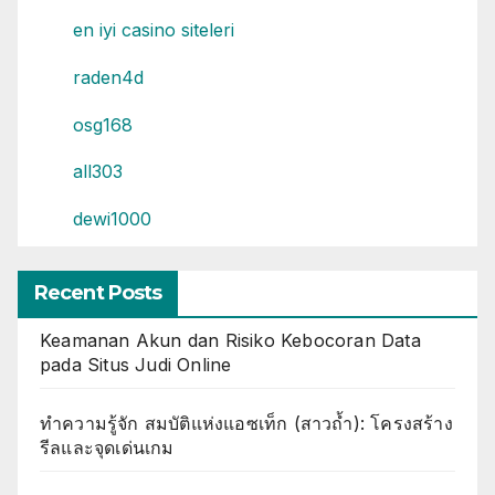
en iyi casino siteleri
raden4d
osg168
all303
dewi1000
Recent Posts
Keamanan Akun dan Risiko Kebocoran Data
pada Situs Judi Online
ทำความรู้จัก สมบัติแห่งแอซเท็ก (สาวถ้ำ): โครงสร้าง
รีลและจุดเด่นเกม