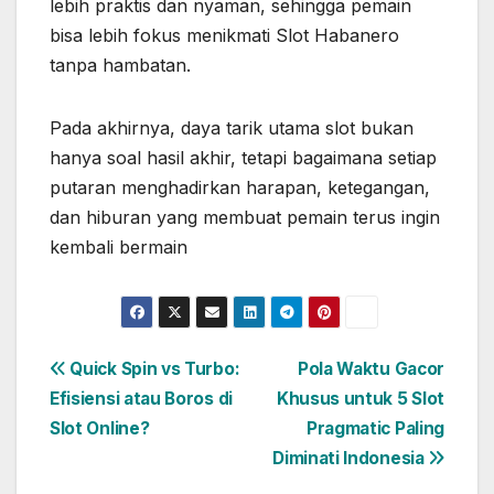
lebih praktis dan nyaman, sehingga pemain
bisa lebih fokus menikmati Slot Habanero
tanpa hambatan.
Pada akhirnya, daya tarik utama slot bukan
hanya soal hasil akhir, tetapi bagaimana setiap
putaran menghadirkan harapan, ketegangan,
dan hiburan yang membuat pemain terus ingin
kembali bermain
Post
Quick Spin vs Turbo:
Pola Waktu Gacor
Efisiensi atau Boros di
Khusus untuk 5 Slot
navigation
Slot Online?
Pragmatic Paling
Diminati Indonesia