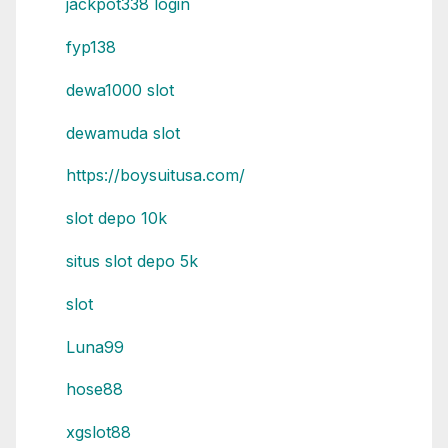
jackpot338 login
fyp138
dewa1000 slot
dewamuda slot
https://boysuitusa.com/
slot depo 10k
situs slot depo 5k
slot
Luna99
hose88
xgslot88