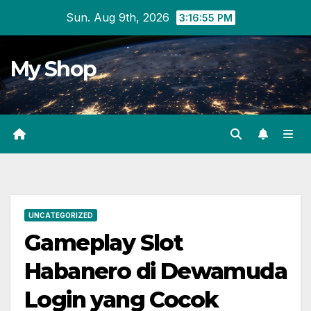
Skip
Sun. Aug 9th, 2026
3:16:56 PM
to
content
My Shop
UNCATEGORIZED
Gameplay Slot
Habanero di Dewamuda
Login yang Cocok