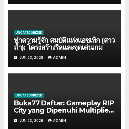
UNCATEGORIZED
ทำความรู้จัก สมบัติแห่งแอซเท็ก (สาว
ถ้ำ): โครงสร้างรีลและจุดเด่นเกม
JUN 23, 2026
ADMIN
UNCATEGORIZED
Buka77 Daftar: Gameplay RIP
City yang Dipenuhi Multiplier
Besar
JUN 23, 2026
ADMIN