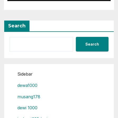
Search
Search
Sidebar
dewa1000
musang178
dewi 1000