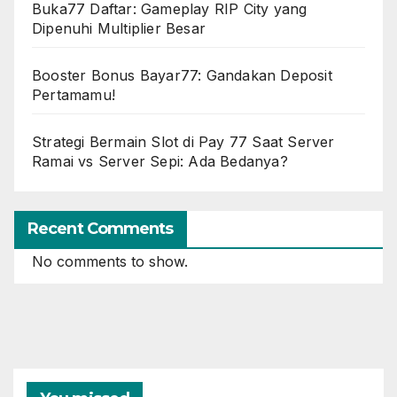
Buka77 Daftar: Gameplay RIP City yang
Dipenuhi Multiplier Besar
Booster Bonus Bayar77: Gandakan Deposit
Pertamamu!
Strategi Bermain Slot di Pay 77 Saat Server
Ramai vs Server Sepi: Ada Bedanya?
Recent Comments
No comments to show.