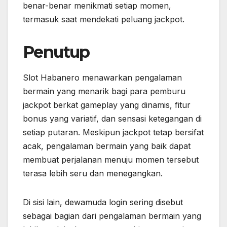
benar-benar menikmati setiap momen,
termasuk saat mendekati peluang jackpot.
Penutup
Slot Habanero menawarkan pengalaman
bermain yang menarik bagi para pemburu
jackpot berkat gameplay yang dinamis, fitur
bonus yang variatif, dan sensasi ketegangan di
setiap putaran. Meskipun jackpot tetap bersifat
acak, pengalaman bermain yang baik dapat
membuat perjalanan menuju momen tersebut
terasa lebih seru dan menegangkan.
Di sisi lain, dewamuda login sering disebut
sebagai bagian dari pengalaman bermain yang