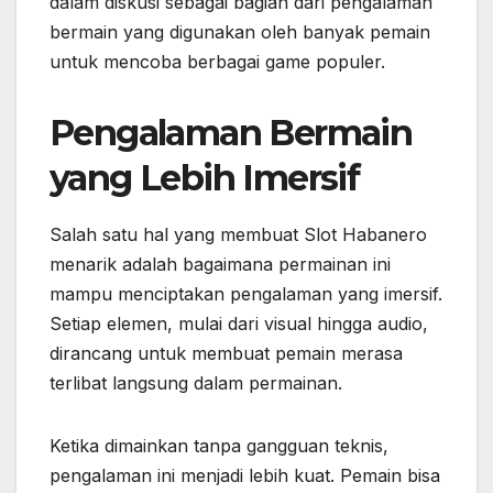
dalam diskusi sebagai bagian dari pengalaman
bermain yang digunakan oleh banyak pemain
untuk mencoba berbagai game populer.
Pengalaman Bermain
yang Lebih Imersif
Salah satu hal yang membuat Slot Habanero
menarik adalah bagaimana permainan ini
mampu menciptakan pengalaman yang imersif.
Setiap elemen, mulai dari visual hingga audio,
dirancang untuk membuat pemain merasa
terlibat langsung dalam permainan.
Ketika dimainkan tanpa gangguan teknis,
pengalaman ini menjadi lebih kuat. Pemain bisa