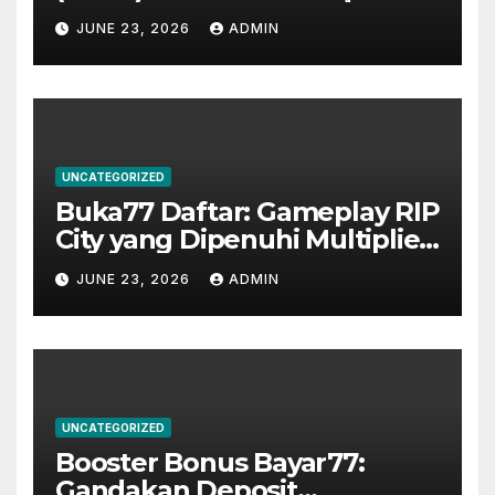
เกม
JUNE 23, 2026
ADMIN
UNCATEGORIZED
Buka77 Daftar: Gameplay RIP
City yang Dipenuhi Multiplier
Besar
JUNE 23, 2026
ADMIN
UNCATEGORIZED
Booster Bonus Bayar77:
Gandakan Deposit