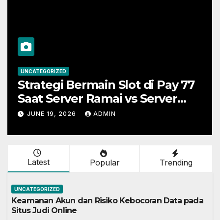
UNCATEGORIZED
ซเท็ก (สาว
Buka77 Daftar: Gamepla
ด่นเกม
City yang Dipenuhi Multi
Besar
JUNE 23, 2026
ADMIN
Latest
Popular
Trending
UNCATEGORIZED
Keamanan Akun dan Risiko Kebocoran Data pada
Situs Judi Online