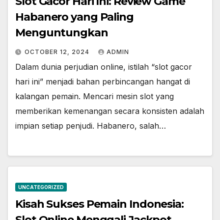
Slot Gacor Hari Ini: Review Game
Habanero yang Paling
Menguntungkan
OCTOBER 12, 2024
ADMIN
Dalam dunia perjudian online, istilah “slot gacor
hari ini” menjadi bahan perbincangan hangat di
kalangan pemain. Mencari mesin slot yang
memberikan kemenangan secara konsisten adalah
impian setiap penjudi. Habanero, salah…
UNCATEGORIZED
Kisah Sukses Pemain Indonesia:
Slot Online Menggali Jackpot