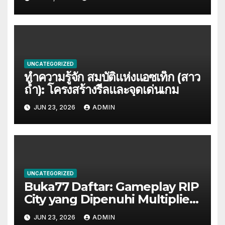
UNCATEGORIZED
ทำความรู้จัก สมบัติแห่งแอซเท็ก (สาว
ถ้ำ): โครงสร้างรีลและจุดเด่นเกม
JUN 23, 2026
ADMIN
UNCATEGORIZED
Buka77 Daftar: Gameplay RIP
City yang Dipenuhi Multiplier
Besar
JUN 23, 2026
ADMIN