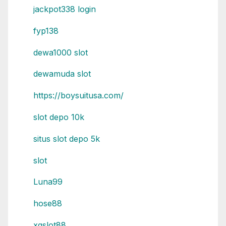
jackpot338 login
fyp138
dewa1000 slot
dewamuda slot
https://boysuitusa.com/
slot depo 10k
situs slot depo 5k
slot
Luna99
hose88
xgslot88