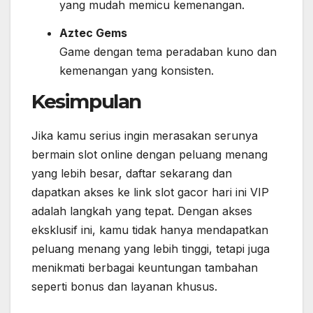
yang mudah memicu kemenangan.
Aztec Gems
Game dengan tema peradaban kuno dan
kemenangan yang konsisten.
Kesimpulan
Jika kamu serius ingin merasakan serunya
bermain slot online dengan peluang menang
yang lebih besar, daftar sekarang dan
dapatkan akses ke link slot gacor hari ini VIP
adalah langkah yang tepat. Dengan akses
eksklusif ini, kamu tidak hanya mendapatkan
peluang menang yang lebih tinggi, tetapi juga
menikmati berbagai keuntungan tambahan
seperti bonus dan layanan khusus.