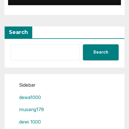
Search
Search
Sidebar
dewa1000
musang178
dewi 1000