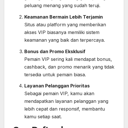
peluang menang yang sudah teruji.
Keamanan Bermain Lebih Terjamin
Situs atau platform yang memberikan
akses VIP biasanya memiliki sistem
keamanan yang baik dan terpercaya.
Bonus dan Promo Eksklusif
Pemain VIP sering kali mendapat bonus,
cashback, dan promo menarik yang tidak
tersedia untuk pemain biasa.
Layanan Pelanggan Prioritas
Sebagai pemain VIP, kamu akan
mendapatkan layanan pelanggan yang
lebih cepat dan responsif, membantu
kamu setiap saat.