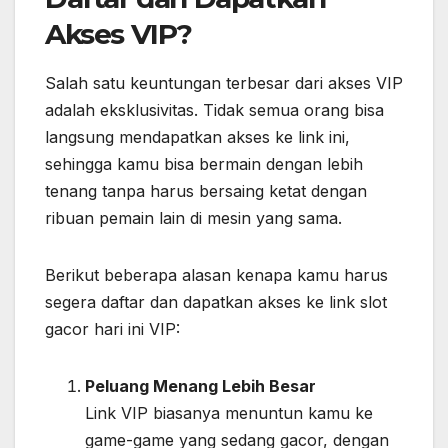
Akses VIP?
Salah satu keuntungan terbesar dari akses VIP
adalah eksklusivitas. Tidak semua orang bisa
langsung mendapatkan akses ke link ini,
sehingga kamu bisa bermain dengan lebih
tenang tanpa harus bersaing ketat dengan
ribuan pemain lain di mesin yang sama.
Berikut beberapa alasan kenapa kamu harus
segera daftar dan dapatkan akses ke link slot
gacor hari ini VIP:
Peluang Menang Lebih Besar
Link VIP biasanya menuntun kamu ke
game-game yang sedang gacor, dengan