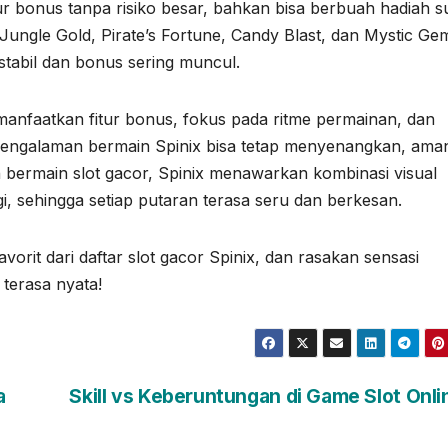
 bonus tanpa risiko besar, bahkan bisa berbuah hadiah su
 Jungle Gold, Pirate’s Fortune, Candy Blast, dan Mystic Ge
stabil dan bonus sering muncul.
manfaatkan fitur bonus, fokus pada ritme permainan, dan
pengalaman bermain Spinix bisa tetap menyenangkan, ama
 bermain slot gacor, Spinix menawarkan kombinasi visual
i, sehingga setiap putaran terasa seru dan berkesan.
favorit dari daftar slot gacor Spinix, dan rasakan sensasi
terasa nyata!
a
Skill vs Keberuntungan di Game Slot Onl