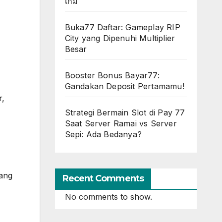
เกม
Buka77 Daftar: Gameplay RIP
City yang Dipenuhi Multiplier
Besar
Booster Bonus Bayar77:
Gandakan Deposit Pertamamu!
r,
Strategi Bermain Slot di Pay 77
Saat Server Ramai vs Server
Sepi: Ada Bedanya?
uang
Recent Comments
No comments to show.