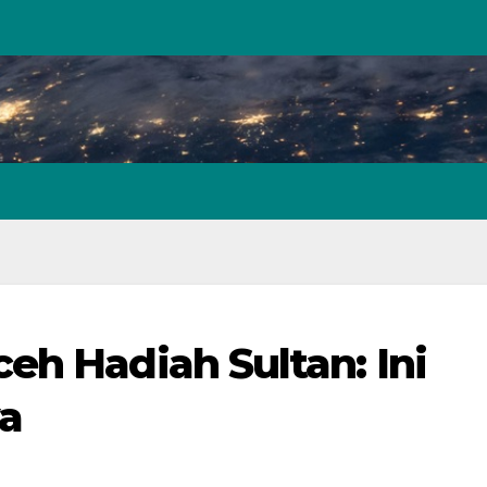
eh Hadiah Sultan: Ini
ya