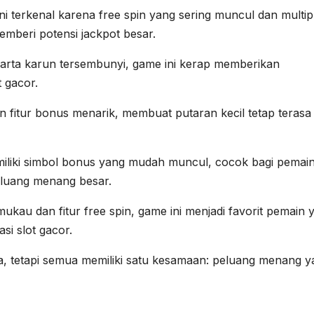
ni terkenal karena free spin yang sering muncul dan multipl
memberi potensi jackpot besar.
arta karun tersembunyi, game ini kerap memberikan
 gacor.
n fitur bonus menarik, membuat putaran kecil tetap terasa
miliki simbol bonus yang mudah muncul, cocok bagi pemai
peluang menang besar.
ukau dan fitur free spin, game ini menjadi favorit pemain 
si slot gacor.
 tetapi semua memiliki satu kesamaan: peluang menang y