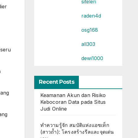
siteleri
ier
raden4d
osg168
all303
 seru
dewi1000
n
Recent Posts
yang
Keamanan Akun dan Risiko
Kebocoran Data pada Situs
Judi Online
ang
ทำความรู้จัก สมบัติแห่งแอซเท็ก
(สาวถ้ำ): โครงสร้างรีลและจุดเด่น