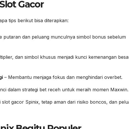
Slot Gacor
a tips berikut bisa diterapkan:
me putaran dan peluang munculnya simbol bonus sebelum
ltiplier, dan simbol khusus menjadi kunci kemenangan besa
gi
– Membantu menjaga fokus dan menghindari overbet.
nci dalam strategi bet receh untuk meraih momen Maxwin.
 slot gacor Spinix, tetap aman dari risiko boncos, dan pel
nix Begitu Populer