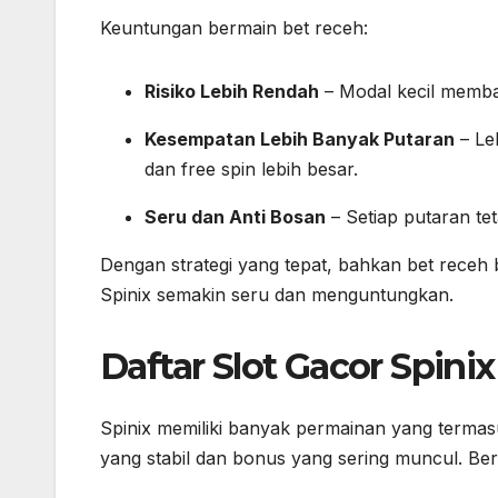
Keuntungan bermain bet receh:
Risiko Lebih Rendah
– Modal kecil memba
Kesempatan Lebih Banyak Putaran
– Le
dan free spin lebih besar.
Seru dan Anti Bosan
– Setiap putaran te
Dengan strategi yang tepat, bahkan bet rece
Spinix semakin seru dan menguntungkan.
Daftar Slot Gacor Spinix
Spinix memiliki banyak permainan yang termas
yang stabil dan bonus yang sering muncul. Be