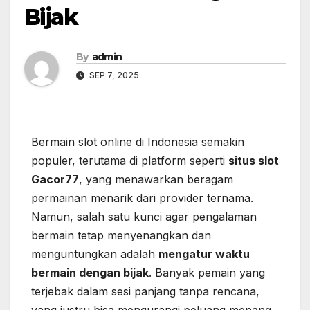
Bijak
By
admin
SEP 7, 2025
Bermain slot online di Indonesia semakin
populer, terutama di platform seperti
situs slot
Gacor77
, yang menawarkan beragam
permainan menarik dari provider ternama.
Namun, salah satu kunci agar pengalaman
bermain tetap menyenangkan dan
menguntungkan adalah
mengatur waktu
bermain dengan bijak
. Banyak pemain yang
terjebak dalam sesi panjang tanpa rencana,