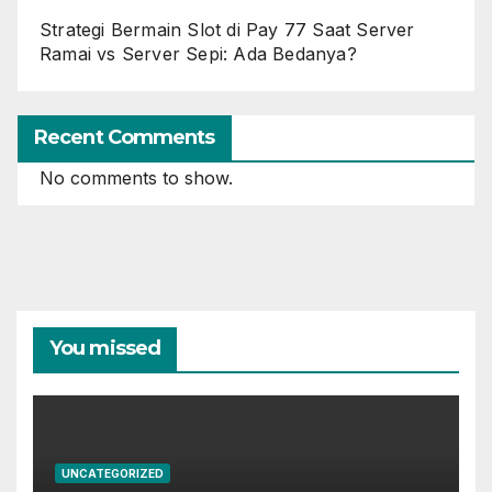
Strategi Bermain Slot di Pay 77 Saat Server
Ramai vs Server Sepi: Ada Bedanya?
Recent Comments
No comments to show.
You missed
UNCATEGORIZED