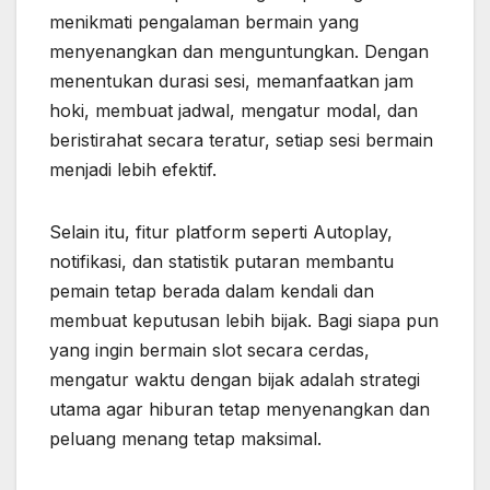
menikmati pengalaman bermain yang
menyenangkan dan menguntungkan. Dengan
menentukan durasi sesi, memanfaatkan jam
hoki, membuat jadwal, mengatur modal, dan
beristirahat secara teratur, setiap sesi bermain
menjadi lebih efektif.
Selain itu, fitur platform seperti Autoplay,
notifikasi, dan statistik putaran membantu
pemain tetap berada dalam kendali dan
membuat keputusan lebih bijak. Bagi siapa pun
yang ingin bermain slot secara cerdas,
mengatur waktu dengan bijak adalah strategi
utama agar hiburan tetap menyenangkan dan
peluang menang tetap maksimal.