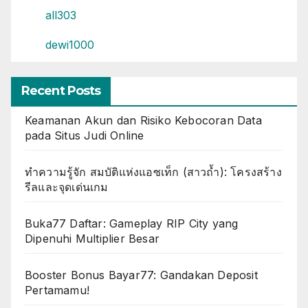
all303
dewi1000
Recent Posts
Keamanan Akun dan Risiko Kebocoran Data
pada Situs Judi Online
ทำความรู้จัก สมบัติแห่งแอซเท็ก (สาวถ้ำ): โครงสร้าง
รีลและจุดเด่นเกม
Buka77 Daftar: Gameplay RIP City yang
Dipenuhi Multiplier Besar
Booster Bonus Bayar77: Gandakan Deposit
Pertamamu!