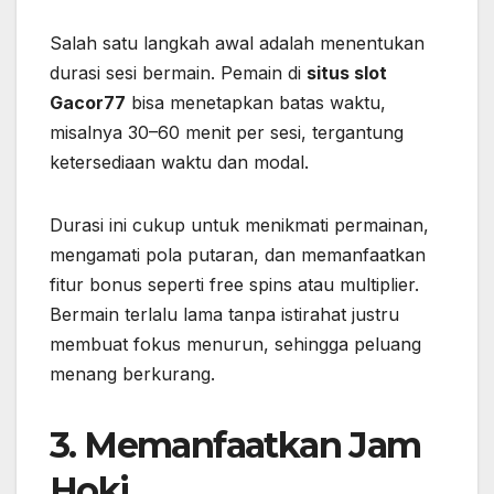
Salah satu langkah awal adalah menentukan
durasi sesi bermain. Pemain di
situs slot
Gacor77
bisa menetapkan batas waktu,
misalnya 30–60 menit per sesi, tergantung
ketersediaan waktu dan modal.
Durasi ini cukup untuk menikmati permainan,
mengamati pola putaran, dan memanfaatkan
fitur bonus seperti free spins atau multiplier.
Bermain terlalu lama tanpa istirahat justru
membuat fokus menurun, sehingga peluang
menang berkurang.
3. Memanfaatkan Jam
Hoki