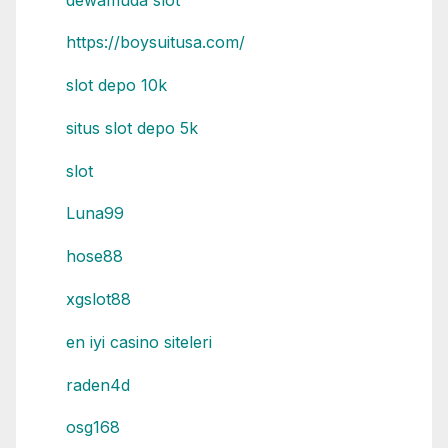
https://boysuitusa.com/
slot depo 10k
situs slot depo 5k
slot
Luna99
hose88
xgslot88
en iyi casino siteleri
raden4d
osg168