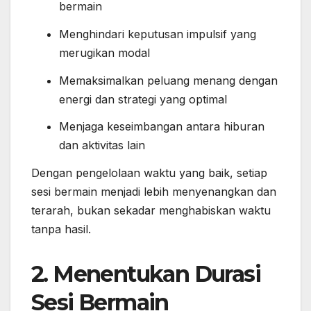
bermain
Menghindari keputusan impulsif yang
merugikan modal
Memaksimalkan peluang menang dengan
energi dan strategi yang optimal
Menjaga keseimbangan antara hiburan
dan aktivitas lain
Dengan pengelolaan waktu yang baik, setiap
sesi bermain menjadi lebih menyenangkan dan
terarah, bukan sekadar menghabiskan waktu
tanpa hasil.
2. Menentukan Durasi
Sesi Bermain