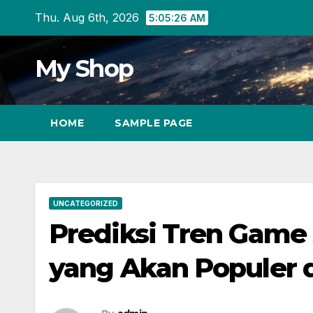
Skip
Thu. Aug 6th, 2026
5:05:27 AM
to
content
My Shop
HOME
SAMPLE PAGE
UNCATEGORIZED
Prediksi Tren Game 
yang Akan Populer 