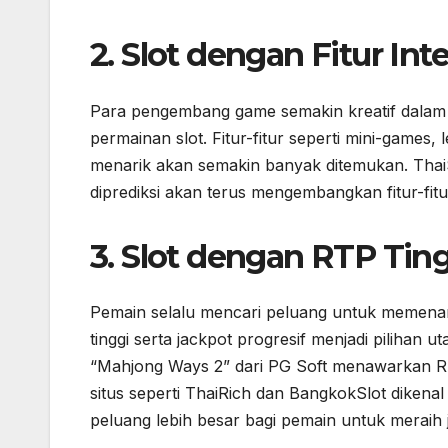
2. Slot dengan Fitur Int
Para pengembang game semakin kreatif dalam 
permainan slot. Fitur-fitur seperti mini-games,
menarik akan semakin banyak ditemukan. ThaiS
diprediksi akan terus mengembangkan fitur-fitu
3. Slot dengan RTP Tin
Pemain selalu mencari peluang untuk memenan
tinggi serta jackpot progresif menjadi pilihan
“Mahjong Ways 2” dari PG Soft menawarkan RT
situs seperti ThaiRich dan BangkokSlot dike
peluang lebih besar bagi pemain untuk meraih 