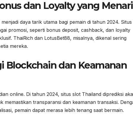
Bonus dan Loyalty yang Menar
enjadi daya tarik utama bagi pemain di tahun 2024. Situs 
ai promosi, seperti bonus deposit, cashback, dan loyalty
lusif. ThaiRich dan LotusBet88, misalnya, dikenal sering
etia mereka.
ogi Blockchain dan Keamanan
an online. Di tahun 2024, situs slot Thailand diprediksi ak
uk memastikan transparansi dan keamanan transaksi. Deng
isasi, pemain dapat merasa lebih tenang saat bermain.