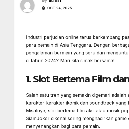
By
admin
OCT 24, 2025
Industri perjudian online terus berkembang pe
para pemain di Asia Tenggara. Dengan berbagai
pengalaman bermain yang seru dan menguntung
di tahun 2024? Mari kita simak bersama!
1. Slot Bertema Film da
Salah satu tren yang semakin digemari adalah
karakter-karakter ikonik dan soundtrack yang 
Misalnya, slot bertema film aksi atau musik pop
SiamJoker dikenal sering menghadirkan game 
menyenangkan bagi para pemain.