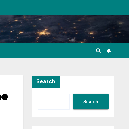
Search
ne
Search