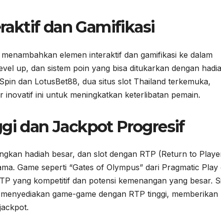
eraktif dan Gamifikasi
menambahkan elemen interaktif dan gamifikasi ke dalam
 level up, dan sistem poin yang bisa ditukarkan dengan hadi
pin dan LotusBet88, dua situs slot Thailand terkemuka,
r inovatif ini untuk meningkatkan keterlibatan pemain.
ggi dan Jackpot Progresif
gkan hadiah besar, dan slot dengan RTP (Return to Playe
 utama. Game seperti “Gates of Olympus” dari Pragmatic Play
P yang kompetitif dan potensi kemenangan yang besar. Si
nal menyediakan game-game dengan RTP tinggi, memberikan
jackpot.