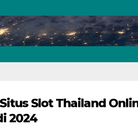
Situs Slot Thailand Onli
di 2024