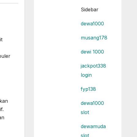
Sidebar
dewa1000
musang178
it
dewi 1000
puler
jackpot338
login
fyp138
rkan
dewa1000
f.
slot
an
dewamuda
slot