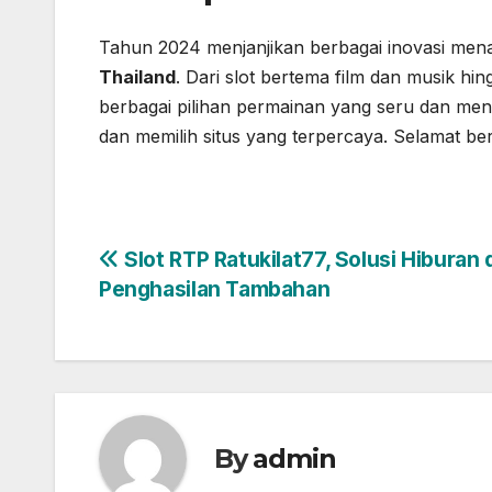
Tahun 2024 menjanjikan berbagai inovasi menar
Thailand
. Dari slot bertema film dan musik h
berbagai pilihan permainan yang seru dan men
dan memilih situs yang terpercaya. Selamat b
Post
Slot RTP Ratukilat77, Solusi Hiburan 
Penghasilan Tambahan
navigation
By
admin