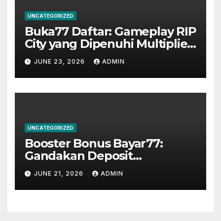
UNCATEGORIZED
Buka77 Daftar: Gameplay RIP
City yang Dipenuhi Multiplier
Besar
JUNE 23, 2026
ADMIN
UNCATEGORIZED
Booster Bonus Bayar77:
Gandakan Deposit
Pertamamu!
JUNE 21, 2026
ADMIN