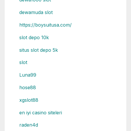
dewamuda slot
https://boysuitusa.com/
slot depo 10k
situs slot depo 5k
slot
Luna99
hose88
xgslot88
en iyi casino siteleri
raden4d