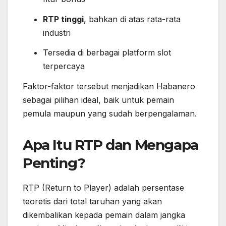
RTP tinggi
, bahkan di atas rata-rata
industri
Tersedia di berbagai platform slot
terpercaya
Faktor-faktor tersebut menjadikan Habanero
sebagai pilihan ideal, baik untuk pemain
pemula maupun yang sudah berpengalaman.
Apa Itu RTP dan Mengapa
Penting?
RTP (Return to Player) adalah persentase
teoretis dari total taruhan yang akan
dikembalikan kepada pemain dalam jangka