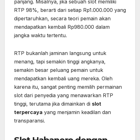
panjang. Misalnya, jika sebuah slot memiliki
RTP 98%, berarti dari setiap Rp1.000.000 yang
dipertaruhkan, secara teori pemain akan
mendapatkan kembali Rp980.000 dalam
jangka waktu tertentu.
RTP bukanlah jaminan langsung untuk
menang, tapi semakin tinggi angkanya,
semakin besar peluang pemain untuk
mendapatkan kembali uang mereka. Oleh
karena itu, sangat penting memilih permainan
slot dari penyedia yang menawarkan RTP
tinggi, terutama jika dimainkan di
slot
terpercaya
yang menjamin keadilan dan
transparansi.