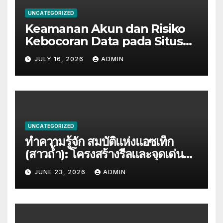
UNCATEGORIZED
Keamanan Akun dan Risiko
Kebocoran Data pada Situs
Judi Online
JULY 16, 2026
ADMIN
UNCATEGORIZED
ทำความรู้จัก สมบัติแห่งแอซเท็ก
(สาวถ้ำ): โครงสร้างรีลและจุดเด่น
เกม
JUNE 23, 2026
ADMIN