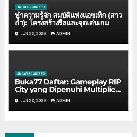
UNCATEGORIZED
ทำความรู้จัก สมบัติแห่งแอซเท็ก (สาว
ถ้ำ): โครงสร้างรีลและจุดเด่นเกม
JUN 23, 2026
ADMIN
UNCATEGORIZED
Buka77 Daftar: Gameplay RIP
City yang Dipenuhi Multiplier
Besar
JUN 23, 2026
ADMIN