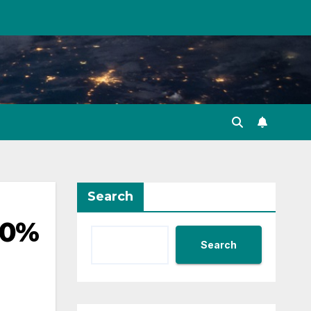
Search
00%
Search