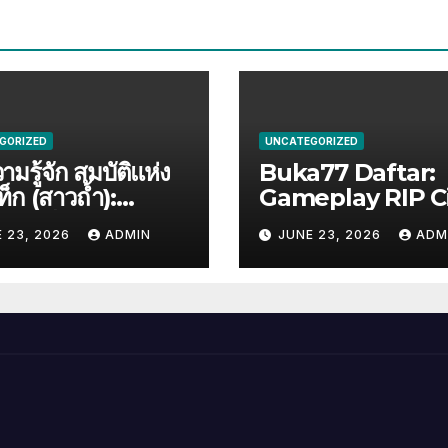
GORIZED
UNCATEGORIZED
มรู้จัก สมบัติแห่ง
Buka77 Daftar:
็ก (สาวถ้ำ):
Gameplay RIP C
ร้างรีลและจุดเด่น
yang Dipenuhi
 23, 2026
ADMIN
JUNE 23, 2026
ADM
Multiplier Besar