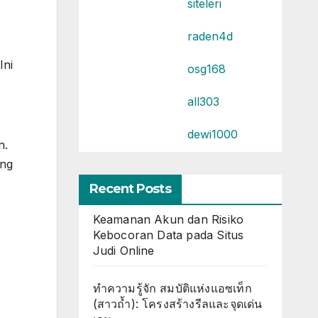
siteleri
raden4d
Ini
osg168
all303
dewi1000
n.
ang
Recent Posts
Keamanan Akun dan Risiko
Kebocoran Data pada Situs
Judi Online
ทำความรู้จัก สมบัติแห่งแอซเท็ก
(สาวถ้ำ): โครงสร้างรีลและจุดเด่น