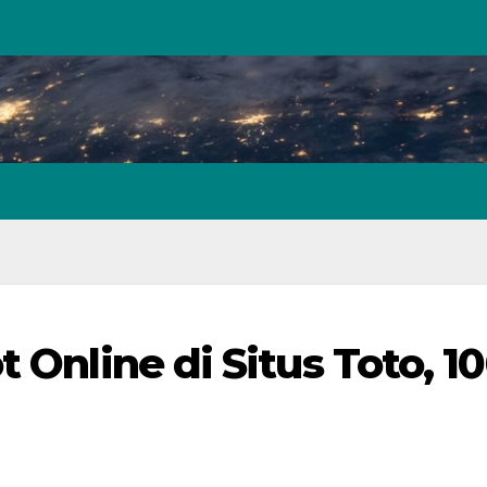
t Online di Situs Toto, 1