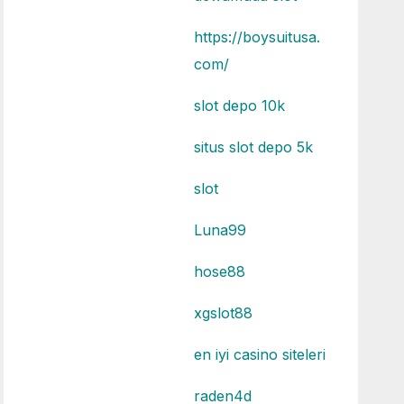
https://boysuitusa.
com/
slot depo 10k
situs slot depo 5k
slot
Luna99
hose88
xgslot88
en iyi casino siteleri
raden4d