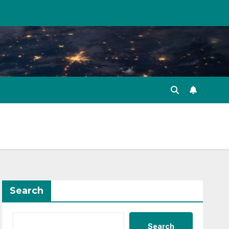
Search
Search