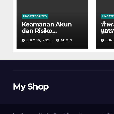
UNCATEGORIZED
UNCATE
Keamanan Akun
ทำควา
dan Risiko
แอซเท
Kebocoran Data
โครงส
JULY 16, 2026
ADMIN
JUNE
pada Situs Judi
เกม
Online
My Shop