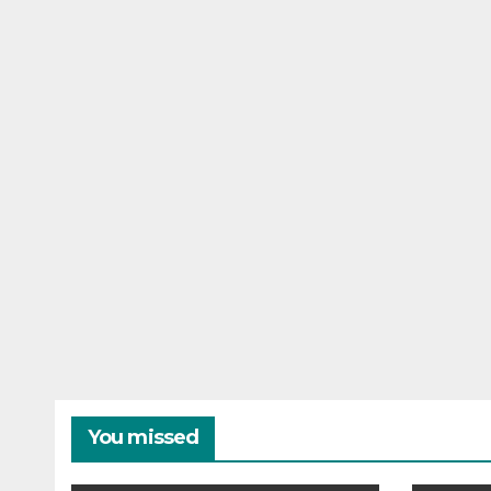
You missed