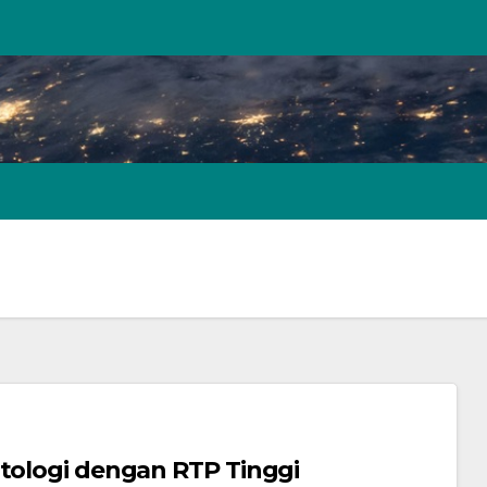
itologi dengan RTP Tinggi