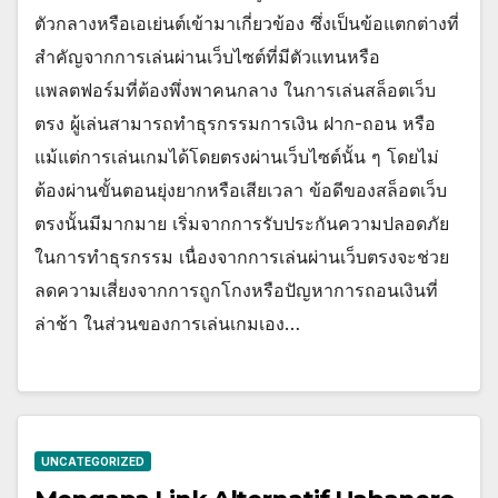
ตัวกลางหรือเอเย่นต์เข้ามาเกี่ยวข้อง ซึ่งเป็นข้อแตกต่างที่
สำคัญจากการเล่นผ่านเว็บไซต์ที่มีตัวแทนหรือ
แพลตฟอร์มที่ต้องพึ่งพาคนกลาง ในการเล่นสล็อตเว็บ
ตรง ผู้เล่นสามารถทำธุรกรรมการเงิน ฝาก-ถอน หรือ
แม้แต่การเล่นเกมได้โดยตรงผ่านเว็บไซต์นั้น ๆ โดยไม่
ต้องผ่านขั้นตอนยุ่งยากหรือเสียเวลา ข้อดีของสล็อตเว็บ
ตรงนั้นมีมากมาย เริ่มจากการรับประกันความปลอดภัย
ในการทำธุรกรรม เนื่องจากการเล่นผ่านเว็บตรงจะช่วย
ลดความเสี่ยงจากการถูกโกงหรือปัญหาการถอนเงินที่
ล่าช้า ในส่วนของการเล่นเกมเอง…
UNCATEGORIZED