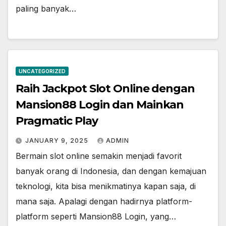
paling banyak…
UNCATEGORIZED
Raih Jackpot Slot Online dengan
Mansion88 Login dan Mainkan
Pragmatic Play
JANUARY 9, 2025
ADMIN
Bermain slot online semakin menjadi favorit
banyak orang di Indonesia, dan dengan kemajuan
teknologi, kita bisa menikmatinya kapan saja, di
mana saja. Apalagi dengan hadirnya platform-
platform seperti Mansion88 Login, yang…