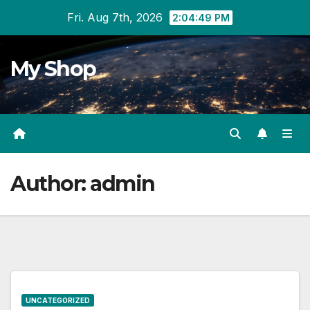
Skip
Fri. Aug 7th, 2026
2:04:49 PM
to
content
My Shop
Author:
admin
UNCATEGORIZED