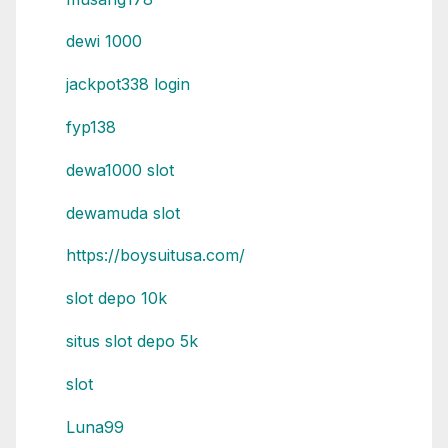
dewi 1000
jackpot338 login
fyp138
dewa1000 slot
dewamuda slot
https://boysuitusa.com/
slot depo 10k
situs slot depo 5k
slot
Luna99