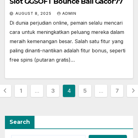
Slot GGSOFT Bounce Ball Gacor77
AUGUST 8, 2025
ADMIN
Di dunia perjudian online, pemain selalu mencari
cara untuk meningkatkan peluang mereka dalam
meraih kemenangan besar. Salah satu fitur yang
paling dinanti-nantikan adalah fitur bonus, seperti
free spins (putaran gratis)…
Posts
1
…
3
4
5
…
7
pagination
Search