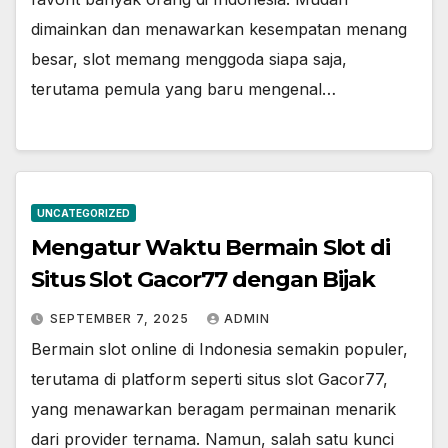
dimainkan dan menawarkan kesempatan menang
besar, slot memang menggoda siapa saja,
terutama pemula yang baru mengenal…
UNCATEGORIZED
Mengatur Waktu Bermain Slot di
Situs Slot Gacor77 dengan Bijak
SEPTEMBER 7, 2025
ADMIN
Bermain slot online di Indonesia semakin populer,
terutama di platform seperti situs slot Gacor77,
yang menawarkan beragam permainan menarik
dari provider ternama. Namun, salah satu kunci