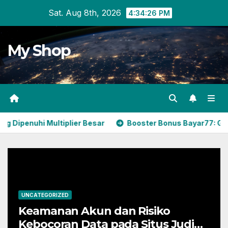
Skip
Sat. Aug 8th, 2026
4:34:27 PM
to
content
My Shop
nuhi Multiplier Besar
Booster Bonus Bayar77: Gandakan
UNCATEGORIZED
Keamanan Akun dan Risiko
Kebocoran Data pada Situs Judi