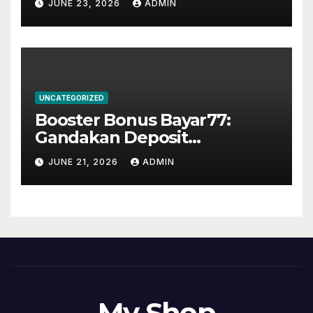
JUNE 23, 2026
ADMIN
UNCATEGORIZED
Booster Bonus Bayar77:
Gandakan Deposit
Pertamamu!
JUNE 21, 2026
ADMIN
My Shop