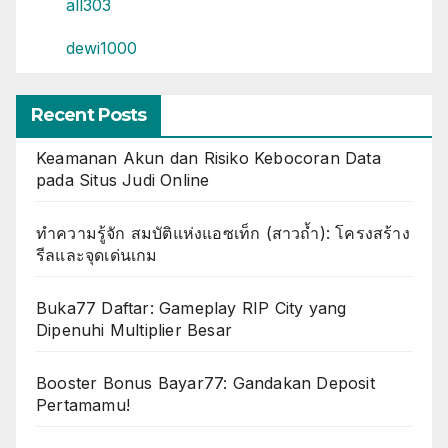
all303
dewi1000
Recent Posts
Keamanan Akun dan Risiko Kebocoran Data
pada Situs Judi Online
ทำความรู้จัก สมบัติแห่งแอซเท็ก (สาวถ้ำ): โครงสร้าง
รีลและจุดเด่นเกม
Buka77 Daftar: Gameplay RIP City yang
Dipenuhi Multiplier Besar
Booster Bonus Bayar77: Gandakan Deposit
Pertamamu!