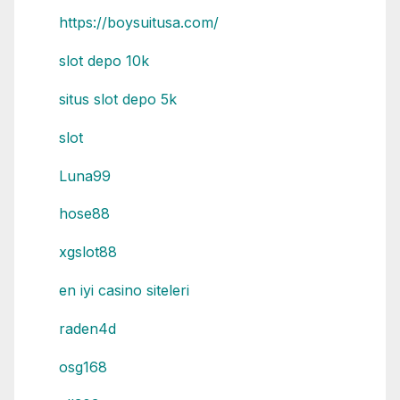
https://boysuitusa.com/
slot depo 10k
situs slot depo 5k
slot
Luna99
hose88
xgslot88
en iyi casino siteleri
raden4d
osg168