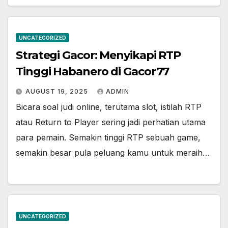
UNCATEGORIZED
Strategi Gacor: Menyikapi RTP
Tinggi Habanero di Gacor77
AUGUST 19, 2025
ADMIN
Bicara soal judi online, terutama slot, istilah RTP
atau Return to Player sering jadi perhatian utama
para pemain. Semakin tinggi RTP sebuah game,
semakin besar pula peluang kamu untuk meraih…
UNCATEGORIZED